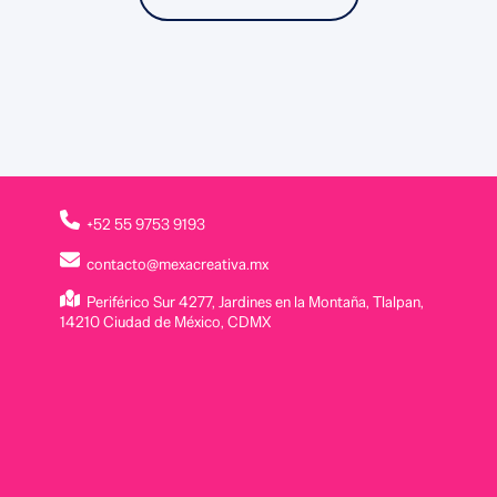
+52 55 9753 9193
contacto@mexacreativa.mx
Periférico Sur 4277, Jardines en la Montaña, Tlalpan,
14210 Ciudad de México, CDMX