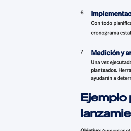
Implementaci
Con todo planific
cronograma establ
Medición y an
Una vez ejecutada
planteados. Herra
ayudarán a determi
Ejemplo 
lanzamie
Objetivo
: Aumentar el