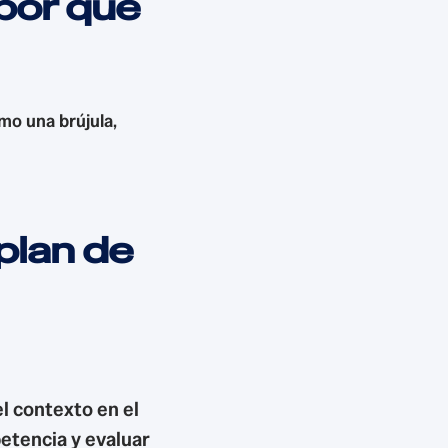
 por qué
mo una brújula,
plan de
l contexto en el
petencia y evaluar