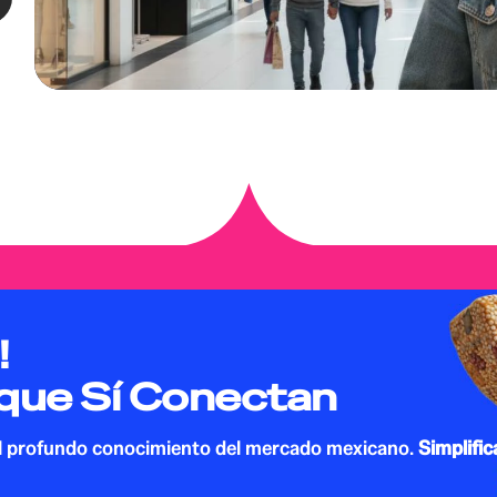
!
que Sí Conectan
el profundo conocimiento del mercado mexicano.
Simplific