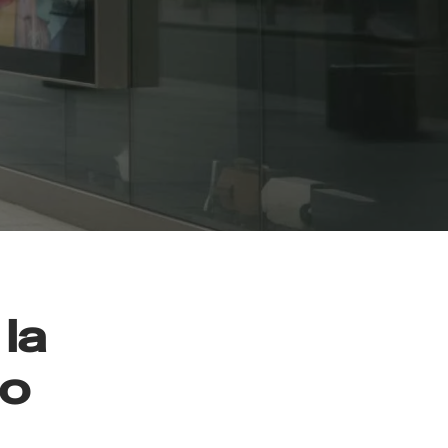
la
co