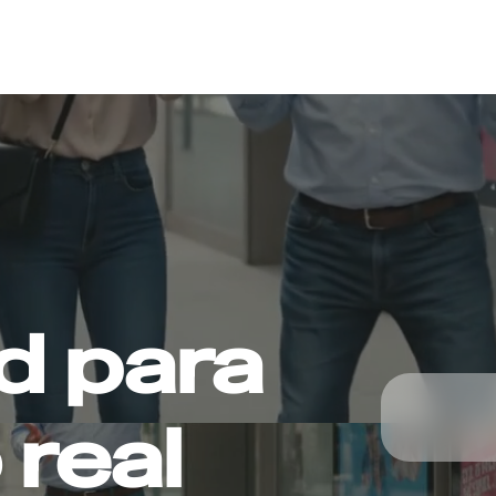
d para
 real