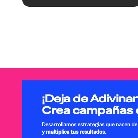
¡Deja de Adivinar
Crea campañas 
Desarrollamos estrategias que nacen d
y multiplica tus resultados.